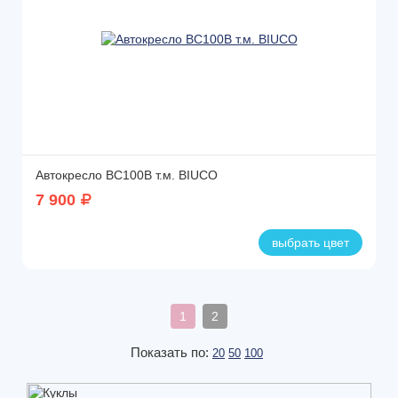
Автокресло BC100B т.м. BIUCO
7 900
выбрать цвет
1
2
Показать по:
20
50
100