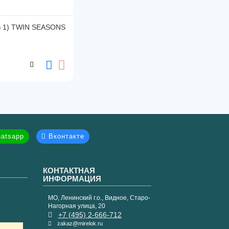
 в 1) TWIN SEASONS
atsapp
Вконтакте
КОНТАКТНАЯ
ИНФОРМАЦИЯ
МО, Ленинский г.о., Видное, Старо-
Нагорная улица, 20
+7 (495) 2-666-712
zakaz@mirelok.ru