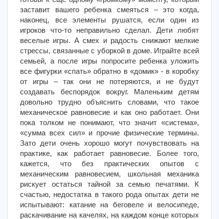
заставит вашего ребенка смеяться – это когда,
наконец, все элементы рушатся, если один из
игроков что-то неправильно сделал. Дети любят
веселые игры. А смех и радость снижают мелкие
стрессы, связанные с уборкой в доме. Играйте всей
семьей, а после игры попросите ребенка уложить
все фигурки «спать» обратно в «домик» - в коробку
от игры – так они не потеряются, и не будут
создавать беспорядок вокруг. Маленьким детям
довольно трудно объяснить словами, что такое
механическое равновесие и как оно работает. Они
пока толком не понимают, что значит «система»,
«сумма всех сил» и прочие физические термины.
Зато дети очень хорошо могут почувствовать на
практике, как работает равновесие. Более того,
кажется, что без практических опытов с
механическим равновесием, школьная механика
рискует остаться тайной за семью печатями. К
счастью, недостатка в такого рода опытах дети не
испытывают: катание на беговеле и велосипеде,
раскачивание на качелях, на каждом конце которых