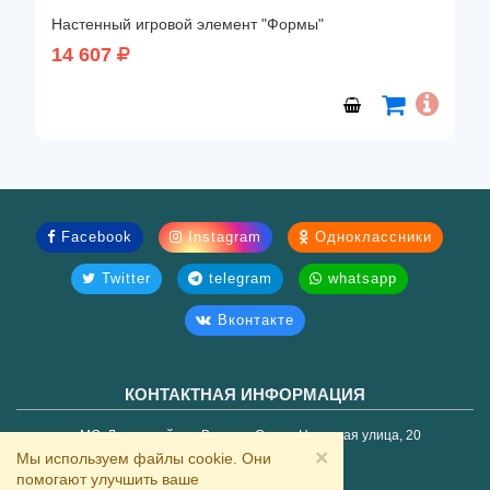
Настенный игровой элемент "Формы"
14 607
Facebook
Instagram
Одноклассники
Twitter
telegram
whatsapp
Вконтакте
КОНТАКТНАЯ ИНФОРМАЦИЯ
МО, Ленинский г.о., Видное, Старо-Нагорная улица, 20
+7 (495) 2-666-712
×
Мы используем файлы cookie. Они
zakaz@mirelok.ru
помогают улучшить ваше