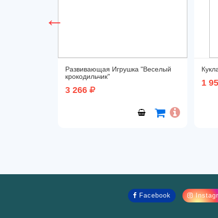
обби"
Развивающая Игрушка "Веселый
Кукл
крокодильчик"
1 9
3 266
Facebook
Instag