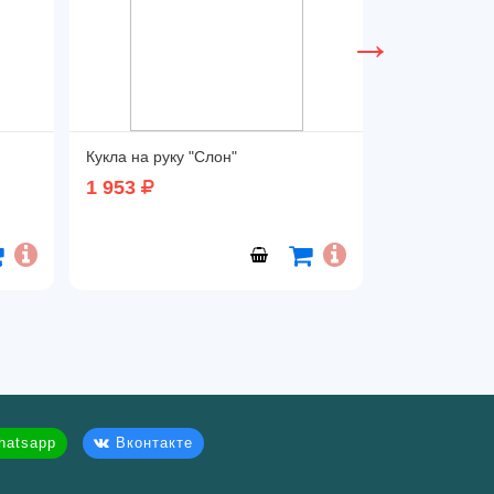
Кукла на руку "Слон"
Развивающая 
1 953
9 831
atsapp
Вконтакте