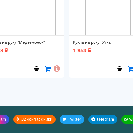
а на руку "Медвежонок"
Кукла на руку "Утка"
53
1 953
ram
Одноклассники
Twitter
telegram
wh