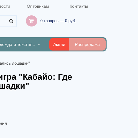
вости
Оптовикам
Контакты
0 товаров — 0 руб.
дежда и текстиль
Акции
Распродажа
тались лошадки"
гра "Кабайо: Где
ошадки"
ния