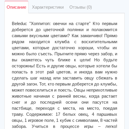
Описание
Характеристики
Отзывы (0)
Beleduc "Хоппитоп: овечки на старте" Кто первым
доберется до цветочной полянки и полакомится
самыми вкусными цветами? Как заманчиво! Прямо
рядом находится клумба с восхитительными
цветами, которые достаточно хороши, чтобы их
можно было съесть. Прыгните прямо через забор, и
вы окажетесь чуть ближе к цели! Но будьте
осторожны! Есть и другие овцы, которые хотели бы
попасть в этот рай цветов, и иногда вам нужно
сделать шаг назад или заставить овцу сбежать в
другой загон. Тот, кто первым доберется до клумбы,
может повеселиться и поесть. Овцы неприхотливые
животные начиная с ранней весны, когда растает
снег и до последней осени они пасутся на
пастбище, переходя с места, на место, поедая
траву. Содержимое: 17 белых овец, 4 паршивых
овцы, 1 игровое поле, 1 кубик с символами, 8 частей
забора. Учиться в процессе игры – легко!