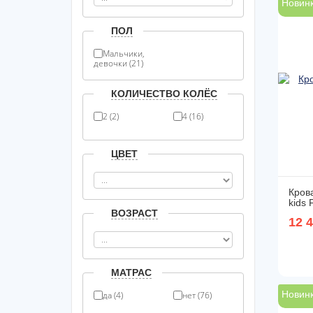
Новин
ПОЛ
Мальчики,
девочки (21)
КОЛИЧЕСТВО КОЛЁС
2 (2)
4 (16)
ЦВЕТ
Крова
kids 
ВОЗРАСТ
12 
МАТРАС
Новин
да (4)
нет (76)