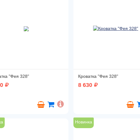
атка "Фея 328"
Кроватка "Фея 328"
30
8 630
ка
Новинка