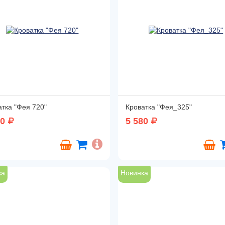
атка "Фея 720"
Кроватка "Фея_325"
00
5 580
ка
Новинка