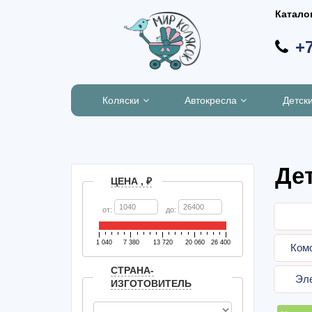
Катало
+7
Коляски
Автокресла
Детск
Де
ЦЕНА , ₽
от:
до:
1 040
7 380
13 720
20 060
26 400
Ком
СТРАНА-
Эл
ИЗГОТОВИТЕЛЬ