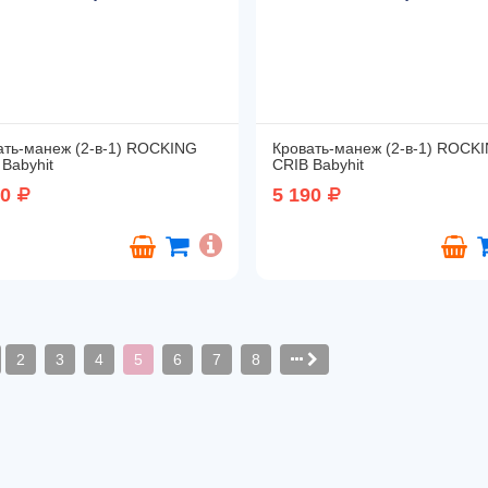
ать-манеж (2-в-1) ROCKING
Кровать-манеж (2-в-1) ROCK
Babyhit
CRIB Babyhit
90
5 190
2
3
4
5
6
7
8